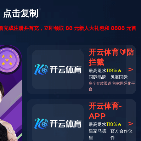
中文
English
产品展示
厂区环境
在线留言
招贤纳士
九游·体育
（jiuyou.com）
官方网站