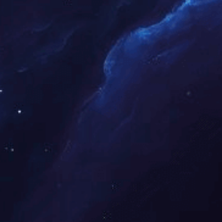
厂区环境
先进的检测设备（原子吸收
仪）
页
1
2
末页