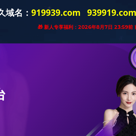
0
iuyou.com）官方网站
首页
关于我们
新闻中心
Rare Metal Materials CO., LTD