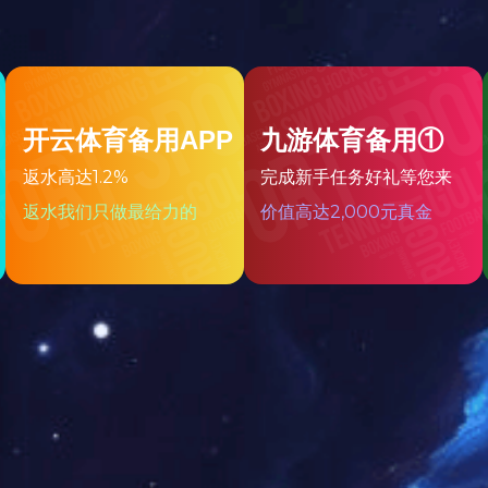
厂区后花园