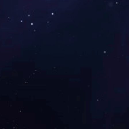
九游·体育（jiuyou.com）官方网站
联系电话：0472-5352900
首页
关于我们
新闻中
市场部电话：0472-5352917/5352919