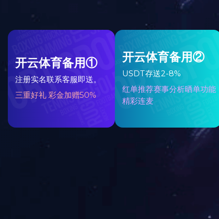
办公楼
自动化检测线
宿舍楼
厂区后花园