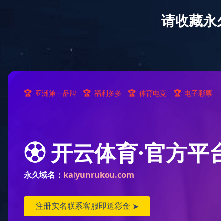
0472-535290
baotousanlong@126.com
九游·体育（j
Baotou Sunlux 